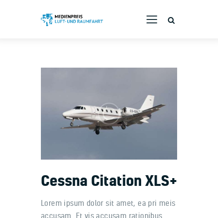
Bewerbung
Branchenpreis
Die Jury
Rückblende
Cessna Citation XLS+
Lorem ipsum dolor sit amet, ea pri meis
accusam. Et vis accusam rationibus