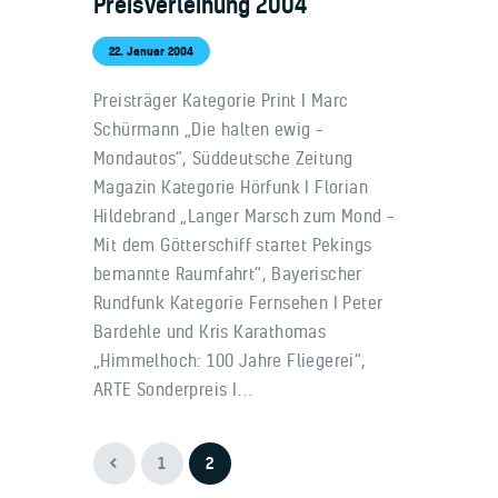
Preisverleihung 2004
22. Januar 2004
Preisträger Kategorie Print I Marc
Schürmann „Die halten ewig –
Mondautos“, Süddeutsche Zeitung
Magazin Kategorie Hörfunk I Florian
Hildebrand „Langer Marsch zum Mond –
Mit dem Götterschiff startet Pekings
bemannte Raumfahrt“, Bayerischer
Rundfunk Kategorie Fernsehen I Peter
Bardehle und Kris Karathomas
„Himmelhoch: 100 Jahre Fliegerei“,
ARTE Sonderpreis I…
<
1
2